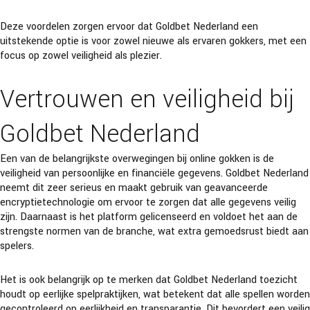
Deze voordelen zorgen ervoor dat Goldbet Nederland een
uitstekende optie is voor zowel nieuwe als ervaren gokkers, met een
focus op zowel veiligheid als plezier.
Vertrouwen en veiligheid bij
Goldbet Nederland
Een van de belangrijkste overwegingen bij online gokken is de
veiligheid van persoonlijke en financiële gegevens. Goldbet Nederland
neemt dit zeer serieus en maakt gebruik van geavanceerde
encryptietechnologie om ervoor te zorgen dat alle gegevens veilig
zijn. Daarnaast is het platform gelicenseerd en voldoet het aan de
strengste normen van de branche, wat extra gemoedsrust biedt aan
spelers.
Het is ook belangrijk op te merken dat Goldbet Nederland toezicht
houdt op eerlijke spelpraktijken, wat betekent dat alle spellen worden
gecontroleerd op eerlijkheid en transparantie. Dit bevordert een veilig