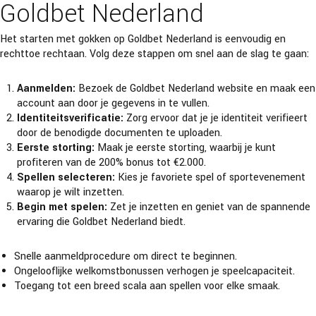
Goldbet Nederland
Het starten met gokken op Goldbet Nederland is eenvoudig en
rechttoe rechtaan. Volg deze stappen om snel aan de slag te gaan:
Aanmelden:
Bezoek de Goldbet Nederland website en maak een
account aan door je gegevens in te vullen.
Identiteitsverificatie:
Zorg ervoor dat je je identiteit verifieert
door de benodigde documenten te uploaden.
Eerste storting:
Maak je eerste storting, waarbij je kunt
profiteren van de 200% bonus tot €2.000.
Spellen selecteren:
Kies je favoriete spel of sportevenement
waarop je wilt inzetten.
Begin met spelen:
Zet je inzetten en geniet van de spannende
ervaring die Goldbet Nederland biedt.
Snelle aanmeldprocedure om direct te beginnen.
Ongelooflijke welkomstbonussen verhogen je speelcapaciteit.
Toegang tot een breed scala aan spellen voor elke smaak.