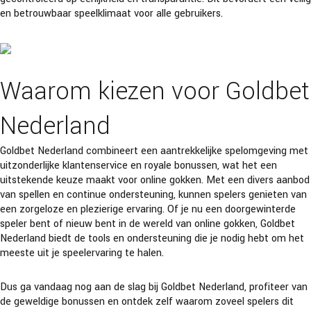
en betrouwbaar speelklimaat voor alle gebruikers.
Waarom kiezen voor Goldbet
Nederland
Goldbet Nederland combineert een aantrekkelijke spelomgeving met
uitzonderlijke klantenservice en royale bonussen, wat het een
uitstekende keuze maakt voor online gokken. Met een divers aanbod
van spellen en continue ondersteuning, kunnen spelers genieten van
een zorgeloze en plezierige ervaring. Of je nu een doorgewinterde
speler bent of nieuw bent in de wereld van online gokken, Goldbet
Nederland biedt de tools en ondersteuning die je nodig hebt om het
meeste uit je speelervaring te halen.
Dus ga vandaag nog aan de slag bij Goldbet Nederland, profiteer van
de geweldige bonussen en ontdek zelf waarom zoveel spelers dit