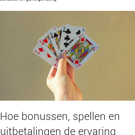
Hoe bonussen, spellen en
uitbetalingen de ervaring