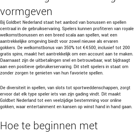
vormgeven
Bij Goldbet Nederland staat het aanbod van bonussen en spellen
centraal in de gebruikservaring. Spelers kunnen profiteren van royale
welkomstbonussen en een breed scala aan spellen, wat een
aantrekkelijke omgeving biedt voor zowel nieuwe als ervaren
gokkers. De welkomstbonus van 350% tot €4.500, inclusief tot 200
gratis spins, maakt het aantrekkelijk om een account aan te maken.
Daarnaast zijn de uitbetalingen snel en betrouwbaar, wat bijdraagt
aan een positieve gebruikerservaring. Dit stelt spelers in staat om
zonder zorgen te genieten van hun favoriete spellen.
De diversiteit in spellen, van slots tot sportweddenschappen, zorgt
ervoor dat elk type speler iets van zijn gading vindt. Dit maakt
Goldbet Nederland tot een veelzijdige bestemming voor online
gokken, waar entertainment en kansen op winst hand in hand gaan.
Hoe te beginnen met